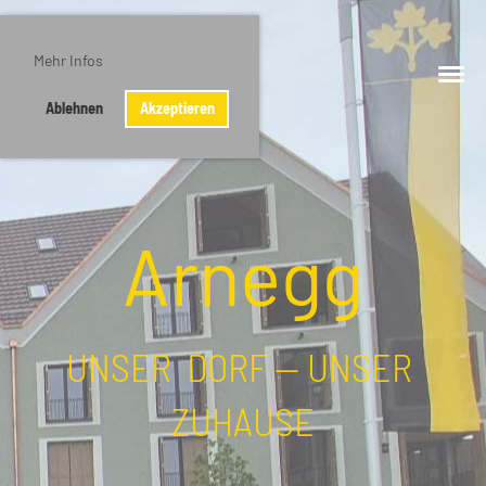
Mehr Infos
Ablehnen
Akzeptieren
Arnegg
UNSER DORF — UNSER
ZUHAUSE