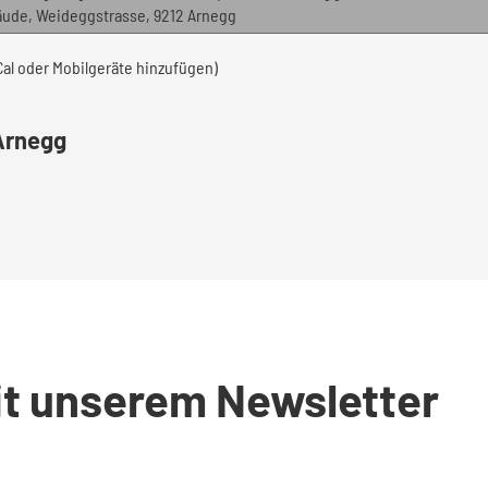
de, Weideggstrasse, 9212 Arnegg
iCal oder Mobilgeräte hinzufügen)
Arnegg
it unserem Newsletter