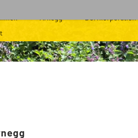
ommen
Arnegg
Dorfkorporation
t
rnegg