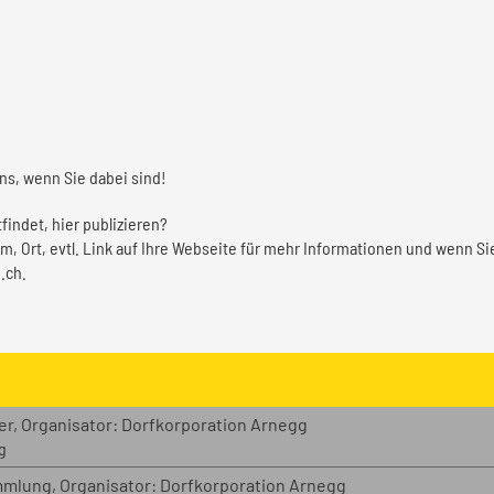
uns, wenn Sie dabei sind!
tfindet, hier publizieren?
m, Ort, evtl. Link auf Ihre Webseite für mehr Informationen und wenn Sie
.ch.
r, Organisator: Dorfkorporation Arnegg
g
mlung, Organisator: Dorfkorporation Arnegg