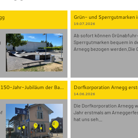
gg
Grün- und Sperrgutmarken in
19.07.2026
Ab sofort können Grünabfuhr
g
Sperrgutmarken bequem in de
Arnegg bezogen werden.Die G
Bahnhof Arnegg festlich geschmückt zum 150-Jahr-Jubiläum der Bahnlinie Gossau–Sulgen
Dorfkorporation Arnegg erst
14.06.2026
Die Dorfkorporation Arnegg w
of
Jahr erstmals am Arneggerfes
hat uns seh...