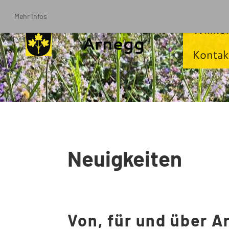
Mehr Infos
Willk
Arnegg
Kontak
Neuigkeiten
Von, für und über A