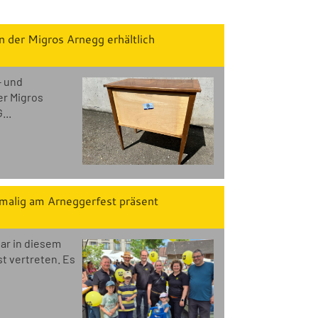
 der Migros Arnegg erhältlich
- und
r Migros
...
malig am Arneggerfest präsent
ar in diesem
t vertreten. Es